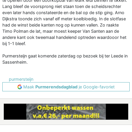
te openen door een doorkopbal van Mark Mul biinnen te tikken.
Lang bleef de voorsprong niet staan toen de scheidsrechter
even later hands constateerde en de bal op de stip ging. Arno
Dijkstra toonde zich vanaf elf meter koelbloedig. In de slotfase
had de winst beide kanten nog op kunnen vallen. Zo raakte
Timo Polman de lat, maar moest keeper Van Santen aan de
andere kant ook tweemaal handelend optreden waardooor het
bij 1-1 bleef.
Purmersteijn gaat komende zaterdag op bezoek bij ter Leede in
Sassenheim.
purmersteijn
Maak
Purmerendsdagblad
je Google-favoriet