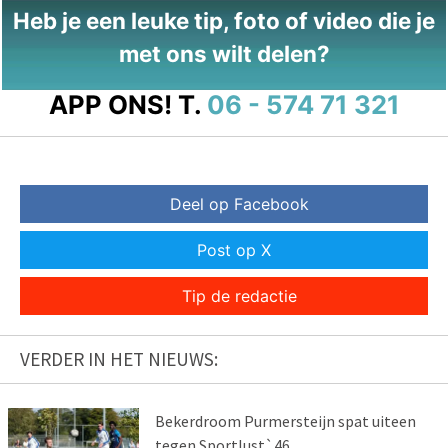
Heb je een leuke tip, foto of video die je
met ons wilt delen?
APP ONS!
T.
06 - 574 71 321
Deel op Facebook
Post op X
Tip de redactie
VERDER IN HET NIEUWS:
Bekerdroom Purmersteijn spat uiteen
tegen Sportlust`46