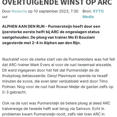
OVERTUIGENDE WINST OP ARC
Door
Redactie
op
10 september 2023, 7:30
Bron:
XYTO
uur
Media
ALPHEN AAN DEN RIJN - Purmersteijn heeft door een
ijzersterke eerste helft bij ARC de ongeslagen status
vastgehouden. De ploeg van trainer Mo El Bouziani
zegevierde met 2-4 in Alphen aan den Rijn.
Illustratief voor de sterke start van de Purmerenders was het feit
dat ARC-trainer Mark Evers al voor de rust tweemaal wisselde.
Dit werd ingegeven door het feit dat Purmersteijn de de
thuisploeg deklasseerde. Danyl Plasmeyer opende na twaalf
minuten de score, die even later verdubbeld werd door Timo
Polman. Nog voor de rust had Rowan Meijer de gasten zelfs op
0-3 gebracht.
Ook na de rust was Purmersteijn de betere ploeg al deed ARC
halverwege de tweede helft wat terug via Samson. Echt in
problemen kwam Purmersteijn nooit, zelfs niet toen ARC in