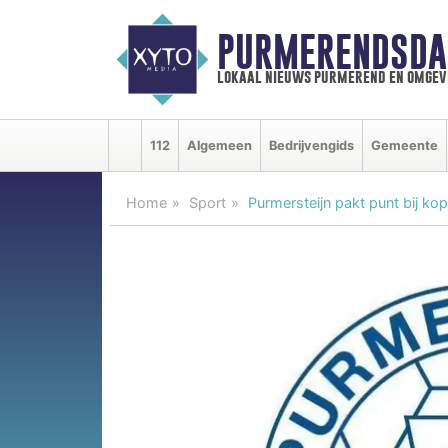
PURMERENDSDA
lokaal nieuws purmerend en omgev
112
Algemeen
Bedrijvengids
Gemeente
Home
Sport
Purmersteijn pakt punt bij ko