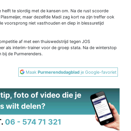
helft te slordig met de kansen om. Na de rust scoorde
lasmeijer, maar dezelfde Madi zag kort na zijn treffer ook
 de voorsprong niet vasthouden en diep in blessuretijd
competitie af met een thuiswedstrijd tegen JOS
er als interim-trainer voor de groep stata. Na de winterstop
 bij de Purmerenders.
Maak
Purmerendsdagblad
je Google-favoriet
ip, foto of video die je
s wilt delen?
.
06 - 574 71 321