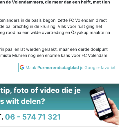
aan de Volendammers, die meer dan een helft, met tien
uitenlanders in de basis begon, zette FC Volendam direct
e bal prachtig in de kruising. Vlak voor rust ging het
reeg rood na een wilde overtreding en Özyakup maakte na
in paal en lat werden geraakt, maar een derde doelpunt
ant miste Mühren nog een enorme kans voor FC Volendam.
Maak
Purmerendsdagblad
je Google-favoriet
ip, foto of video die je
s wilt delen?
.
06 - 574 71 321