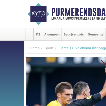
PURMERENDSDA
lokaal nieuws purmerend en omgev
112
Algemeen
Bedrijvengids
Gemeente
Home
Sport
Tiental FC Volendam niet opg