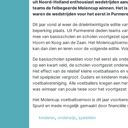
uit Noord-Holland enthousiast wedstrijden aan
teams de felbegeerde Molencup winnen. Het is een
waren de wedstrijden voor het eerst in Purmer
Dit jaar vond al weer de drieëntwintigste editie v
beperking plaats. Uit Purmerend deden teams van
mee van basisscholen en scholen voortgezet spec
Hoorn en Koog aan de Zaan. Het Molencuptoernooi
kan dan zien en leren voor de volgende editie. Vo
De basisscholen speelden voor het eerst als onde
op een kwart veld, de scholen voortgezet onderwi
Het effect van de relatief kleine voetbalteams en
het spelplezier vergroot. Ouders en kinderen mak
voetbalvereniging. Alle voetballers kregen een he
was winnaar van poule twee voor het voortgezet 
Het Molencup voetbaltoernooi is dit jaar voorbere
Spurd en mede mogelijk gemaakt door financiële
kinderen
,
onderwijs
,
speelden