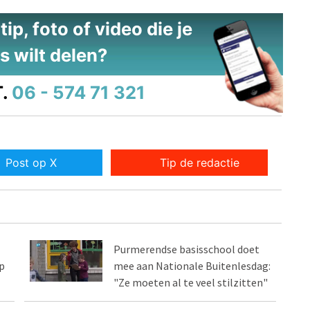
ip, foto of video die je
s wilt delen?
.
06 - 574 71 321
Post op X
Tip de redactie
Purmerendse basisschool doet
p
mee aan Nationale Buitenlesdag:
"Ze moeten al te veel stilzitten"