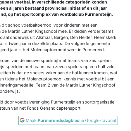
gepast voetbal. In verschillende categorieën konden
 al jaren bestaand provinciaal initiatief en dit jaar
end, op het sportcomplex van voetbalclub Purmersteijn.
an dit schoolvoetbaltoernooi voor kinderen met een
 de Martin Luther Kingschool mee. Er deden verder teams
iaal onderwijs uit Alkmaar, Bergen, Den Helder, Heemskerk,
 is twee jaar in dezelfde plaats. De volgende gemeente
lgend jaar is het Molencuptoernooi weer in Purmerend.
rdeel van de nieuwe speelstijl met teams van zes spelers
js speelden met teams van zeven spelers op een half veld.
 velden is dat de spelers vaker aan de bal kunnen komen, wat
en tijdens het Molencuptoernooi kennis met voetbal bij een
rinneringsmedaille. Team 2 van de Martin Luther Kingschool
onderwijs.
id door voetbalvereniging Purmersteijn en sportorganisatie
 steun van het Fonds Gehandicaptensport.
Maak
Purmerendsdagblad
je Google-favoriet