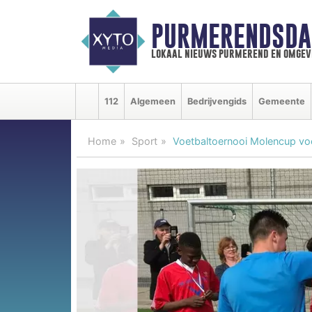
PURMERENDSDA
lokaal nieuws purmerend en omgev
112
Algemeen
Bedrijvengids
Gemeente
Home
Sport
Voetbaltoernooi Molencup vo