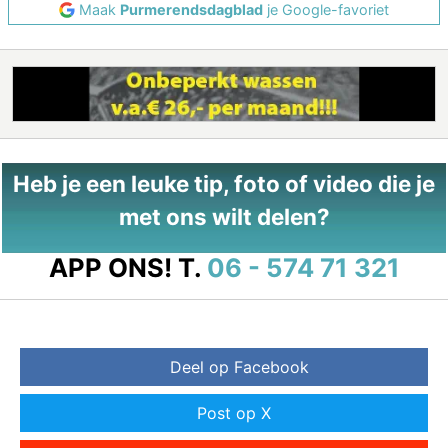
Maak
Purmerendsdagblad
je Google-favoriet
Heb je een leuke tip, foto of video die je
met ons wilt delen?
APP ONS!
T.
06 - 574 71 321
Deel op Facebook
Post op X