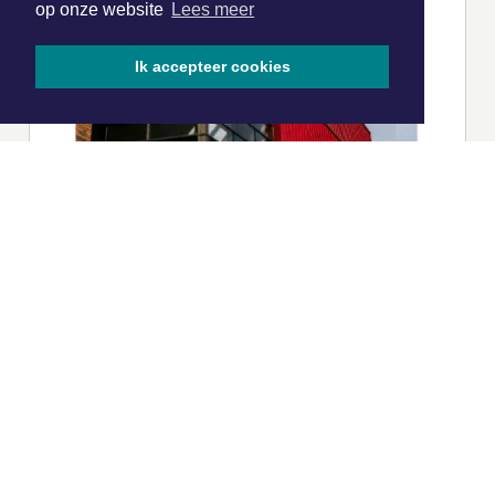
op onze website
Lees meer
Ik accepteer cookies
|
Nieuws | Sport | Evenementen
Hoofdvestiging:
van Benthuizenlaan 1
1701 BZ Heerhugowaard
072 8200 600
redactie@xyto.nl