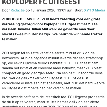
KOPLOPER FC UITGEEST
Door
Redactie
op
18 januari 2026, 13:01 uur
Bron:
XYTO Media
ZUIDOOSTBEEMSTER – ZOB heeft zaterdag voor een grote
verrassing gezorgd door koploper FC Uitgeest met 2-1 te
verslaan. Invaller Julian Mul werd de gevierde man door
slechts twee minuten na zijn invalbeurt de winnende treffer
te maken.
ZOB begon fel en zette vanaf de eerste minuut druk op de
bezoekers. Al in de negende minuut leverde dat een strafschop
op, die Kevin Hijlkema feilloos benutte: 1-0. FC Uitgeest nam
daarna het initiatief en creëerde meer balbezit, maar ZOB bleef
compact en goed georganiseerd. Na een halfuur scoorde Rens
Brouwer de gelijkmaker voor Uitgeest: 1-1. Tot de rust
veranderde er niets aan het spelbeeld, met ZOB dat hard werkte
en Uitgeest dat moeite had het verschil te maken.
In de tweede helft nam de intensiteit toe. FC Uitgeest probeerde
de druk op te voeren, maar stuitte herhaaldelijk op een alerte
verdediging en doelman van ZOB. ZOB bleef gevaarlijk in de