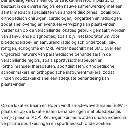
behandeling vindt alleen op onze lokatie in Hoorn plaats. Er
bestaat in de diverse regio’s een nauwe samenwerking met een
aantal medisch specialisten van andere disciplines , zoals bijv.
orthopedisch chirurgen, cardiologen, longartsen en radiologen,
zodat snel overleg en eventueel verwijzing kan plaatsvinden.
Verder kan op de verschillende lokaties gebruik gemaakt worden
van aanvullende diagnostiek, zoals bijv. het laboratorium voor
bloedonderzoek en aanvullend radiologisch onderzoek, bijv.
röntgen, echografie en MRI. Verder beschikt het SMC over een
uitgebreid netwerk van paramedische behandelaars in de
verschillende regio’s, zoals sportfysiotherapeuten en
(ortho)manueel therapeuten, sportdiëtisten, orthopedische
schoenmakers en orthopedische instrumentmakers, zodat
(indien noodzakelijk) snel een adequate behandeling kan
plaatsvinden.
Op de lokaties Baarn en Hoorn vindt shock-wavetherapie (ESWT)
plaats en op de lokatie Baarn behandelingen met bloedplaatjes
verrijkt plasma (ACP). Keuringen kunnen worden onderverdeeld in
verplichte sportkeuringen en sportmedisch onderzoeken.