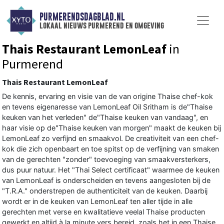
PURMERENDSDAGBLAD.NL
lokaal nieuws purmerend en omgeving
Thais Restaurant LemonLeaf
in
Purmerend
Thais Restaurant LemonLeaf
De kennis, ervaring en visie van de van origine Thaise chef-kok
en tevens eigenaresse van LemonLeaf Oil Sritham is de"Thaise
keuken van het verleden" de"Thaise keuken van vandaag", en
haar visie op de"Thaise keuken van morgen" maakt de keuken bij
LemonLeaf zo verfijnd en smaakvol. De creativiteit van een chef-
kok die zich openbaart en toe spitst op de verfijning van smaken
van de gerechten "zonder" toevoeging van smaakversterkers,
dus puur natuur. Het "Thai Select certificaat" waarmee de keuken
van LemonLeaf is onderscheiden en tevens aangesloten bij de
"T.R.A." onderstrepen de authenticiteit van de keuken. Daarbij
wordt er in de keuken van LemonLeaf ten aller tijde in alle
gerechten met verse en kwalitatieve veelal Thaise producten
gewerkt en altijd à la minute vers bereid, zoals het in een Thaise