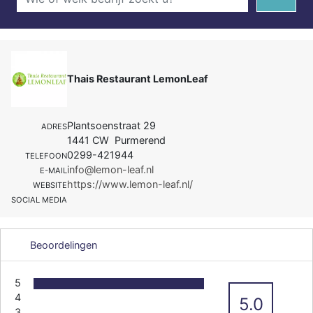
Thais Restaurant LemonLeaf
Plantsoenstraat 29
ADRES
1441 CW Purmerend
0299-421944
TELEFOON
info@lemon-leaf.nl
E-MAIL
https://www.lemon-leaf.nl/
WEBSITE
SOCIAL MEDIA
Beoordelingen
5
4
5.0
3