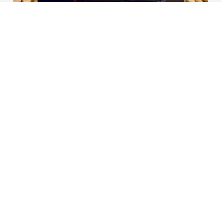
|
Nieuws | Sport | Evenementen
Hoofdvestiging:
van Benthuizenlaan 1
1701 BZ Heerhugowaard
072 8200 600
redactie@xyto.nl
www.xyto.nl
SOCIAL MEDIA
NIEUWSBRIEF AANMELDEN