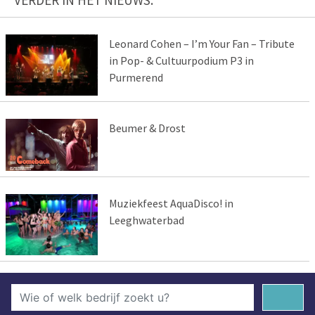
VERDER IN HET NIEUWS:
Leonard Cohen – I’m Your Fan – Tribute
in Pop- & Cultuurpodium P3 in
Purmerend
Beumer & Drost
Muziekfeest AquaDisco! in
Leeghwaterbad