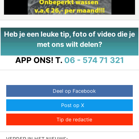
Heb je een leuke tip, foto of video die je
met ons wilt delen?
APP ONS!
T.
06 - 574 71 321
Deel op Facebook
Post op X
Tip de redactie