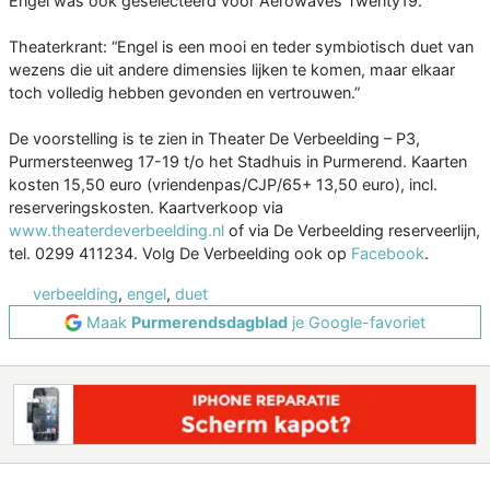
Engel was ook geselecteerd voor Aerowaves Twenty19.
Theaterkrant: “Engel is een mooi en teder symbiotisch duet van
wezens die uit andere dimensies lijken te komen, maar elkaar
toch volledig hebben gevonden en vertrouwen.”
De voorstelling is te zien in Theater De Verbeelding – P3,
Purmersteenweg 17-19 t/o het Stadhuis in Purmerend. Kaarten
kosten 15,50 euro (vriendenpas/CJP/65+ 13,50 euro), incl.
reserveringskosten. Kaartverkoop via
www.theaterdeverbeelding.nl
of via De Verbeelding reserveerlijn,
tel. 0299 411234. Volg De Verbeelding ook op
Facebook
.
verbeelding
,
engel
,
duet
Maak
Purmerendsdagblad
je Google-favoriet