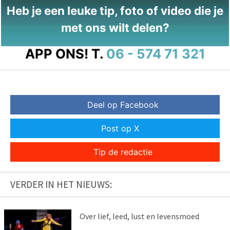
Heb je een leuke tip, foto of video die je
met ons wilt delen?
APP ONS!
T.
06 - 574 71 321
Deel op Facebook
Post op X
Tip de redactie
VERDER IN HET NIEUWS:
Over lief, leed, lust en levensmoed