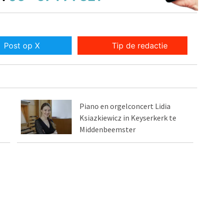
Post op X
Tip de redactie
Piano en orgelconcert Lidia
Ksiazkiewicz in Keyserkerk te
Middenbeemster