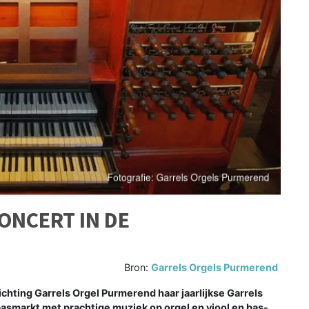
ONCERT IN DE
Bron:
Garrels Orgels Purmerend
hting Garrels Orgel Purmerend haar jaarlijkse Garrels
asmarkt met prachtige muziek op orgel en viool en bas-