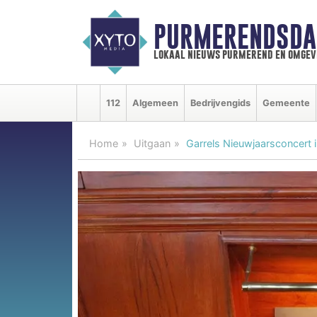
PURMERENDSDA
lokaal nieuws purmerend en omgev
112
Algemeen
Bedrijvengids
Gemeente
Home
Uitgaan
Garrels Nieuwjaarsconcert 