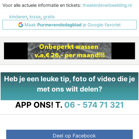
Voor alle actuele informatie en tickets:
theaterdeverbeelding.nl
kinderen
,
losse
,
gratis
Maak
Purmerendsdagblad
je Google-favoriet
Heb je een leuke tip, foto of video die je
met ons wilt delen?
APP ONS!
T.
06 - 574 71 321
Deel op Facebook