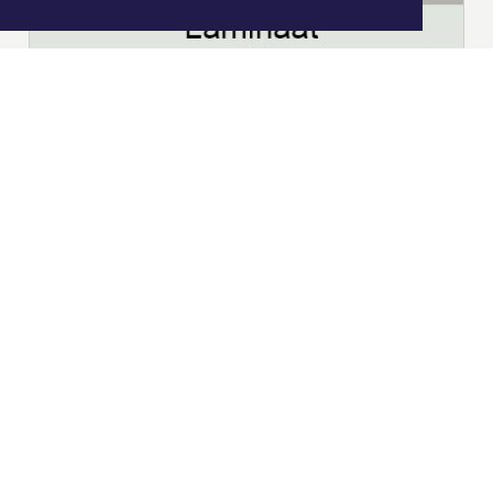
|
Nieuws | Sport | Evenementen
Hoofdvestiging:
van Benthuizenlaan 1
1701 BZ Heerhugowaard
072 8200 600