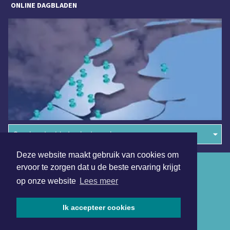
ONLINE DAGBLADEN
Overige dagbladen in de regio
Deze website maakt gebruik van cookies om
Algemene voorwaarden
ervoor te zorgen dat u de beste ervaring krijgt
op onze website
Lees meer
Disclaimer
Privacy Statement
Ik accepteer cookies
Copyright (c) 2026 | Purmerendsdagblad.nl - Alle rechten