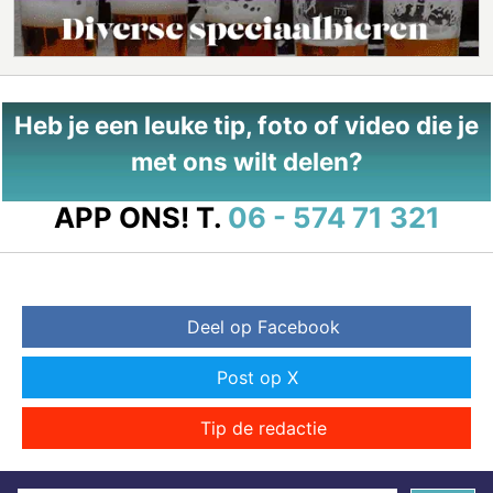
Heb je een leuke tip, foto of video die je
met ons wilt delen?
APP ONS!
T.
06 - 574 71 321
Deel op Facebook
Post op X
Tip de redactie