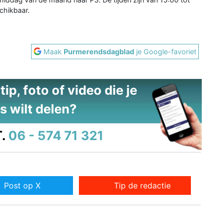
schikbaar.
Maak
Purmerendsdagblad
je Google-favoriet
ip, foto of video die je
s wilt delen?
.
06 - 574 71 321
Post op X
Tip de redactie