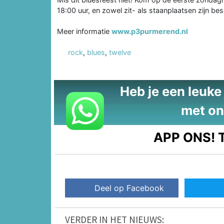
18:00 uur, en zowel zit- als staanplaatsen zijn be
Meer informatie
www.p3purmerend.nl
rock
,
blues
,
twelve
Heb je een leuke t
met on
APP ONS!
T
Deel op Facebook
VERDER IN HET NIEUWS: