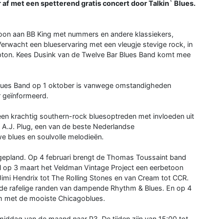
r af met een spetterend gratis concert door Talkin` Blues.
betoon aan BB King met nummers en andere klassiekers,
rwacht een blueservaring met een vleugje stevige rock, in
pton. Kees Dusink van de Twelve Bar Blues Band komt mee
Blues Band op 1 oktober is vanwege omstandigheden
er geïnformeerd.
n krachtig southern-rock bluesoptreden met invloeden uit
t A.J. Plug, een van de beste Nederlandse
 blues en soulvolle melodieën.
 gepland. Op 4 februari brengt de Thomas Toussaint band
jl op 3 maart het Veldman Vintage Project een eerbetoon
 Jimi Hendrix tot The Rolling Stones en van Cream tot CCR.
de rafelige randen van dampende Rhythm & Blues. En op 4
um met de mooiste Chicagoblues.
middag van de maand naar P3. De tijden zijn van 15:00 tot