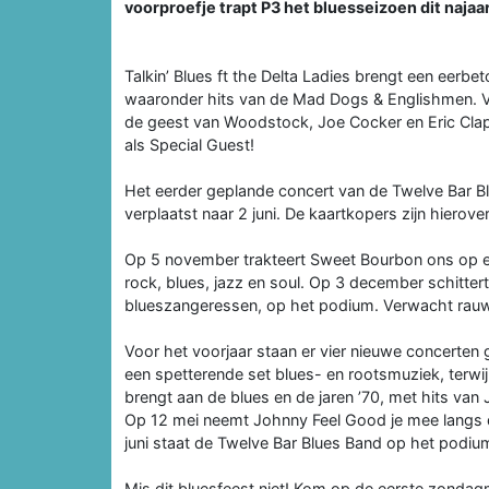
voorproefje trapt P3 het bluesseizoen dit najaa
Talkin’ Blues ft the Delta Ladies brengt een eer
waaronder hits van de Mad Dogs & Englishmen. Ve
de geest van Woodstock, Joe Cocker en Eric Cla
als Special Guest!
Het eerder geplande concert van de Twelve Bar 
verplaatst naar 2 juni. De kaartkopers zijn hierov
Op 5 november trakteert Sweet Bourbon ons op ee
rock, blues, jazz en soul. Op 3 december schitter
blueszangeressen, op het podium. Verwacht rauwe
Voor het voorjaar staan er vier nieuwe concerten
een spetterende set blues- en rootsmuziek, terwi
brengt aan de blues en de jaren ’70, met hits van
Op 12 mei neemt Johnny Feel Good je mee langs 
juni staat de Twelve Bar Blues Band op het podi
Mis dit bluesfeest niet! Kom op de eerste zondag