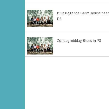
Blueslegende Barrelhouse naar
P3
Zondagmiddag Blues in P3