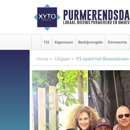
PURMERENDSDA
lokaal nieuws purmerend en omgev
112
Algemeen
Bedrijvengids
Gemeente
Home
Uitgaan
P3 opent het Bluesseizoen m