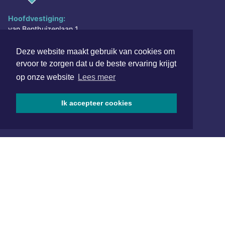
Hoofdvestiging:
van Benthuizenlaan 1
1701 BZ Heerhugowaard
Deze website maakt gebruik van cookies om
072 8200 600
ervoor te zorgen dat u de beste ervaring krijgt
redactie@xyto.nl
op onze website
Lees meer
www.xyto.nl
SOCIAL MEDIA
Ik accepteer cookies
NIEUWSBRIEF AANMELDEN
Schrijf je in voor onze nieuwsbrief en krijg wekelijks een
samenvatting van alle gebeurtenissen uit jouw regio.
Aanmelden
ONLINE DAGBLADEN