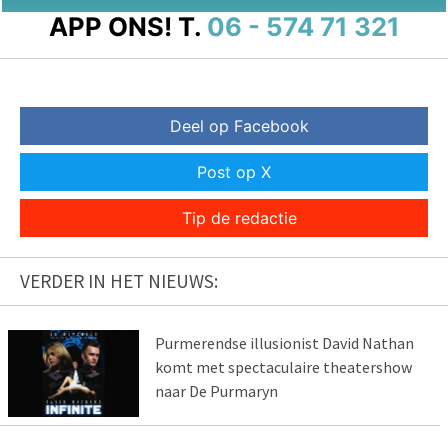
APP ONS!
T.
06 - 574 71 321
Deel op Facebook
Post op X
Tip de redactie
VERDER IN HET NIEUWS:
Purmerendse illusionist David Nathan
komt met spectaculaire theatershow
naar De Purmaryn