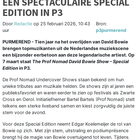
EEN SPECTACULAIRE SPECIAL
EDITION IN P3
Door
Redactie
op
25 februari 2026, 10:43
Bron:
uur
p3purmerend
PURMEREND - Tien jaar na het overlijden van David Bowie
brengen topmuzikanten uit de Nederlandse muziekscene
een bijzonder eerbetoon aan deze legendarische artiest. Op
7 maart staat
The Prof Nomad David Bowie Show – Special
Edition
in P3.
De Prof Nomad Undercover Shows staan bekend om hun
unieke tributes aan muzikale helden. De shows zijn al jaren een
publieksfavoriet en waren eerder te zien op festivals als Zwarte
Cross en Oerol. Initiatiefnemer Bartel Bartels (Prof Nomad) stelt
telkens een sterke liveband samen en kiest zorgvuldig de juiste
stem voor de avond.
Voor deze Special Edition neemt Edgar Koelemeijer de rol van
Bowie op zich. Met zijn stem, uitstraling en podiumprésence
brengt hij de magie van Bowie overtuigend tot leven. Tijdens