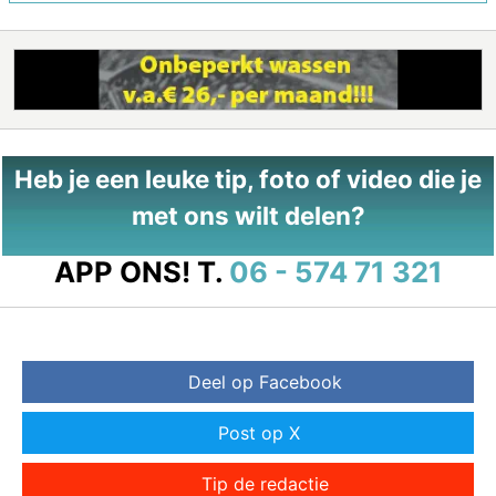
Heb je een leuke tip, foto of video die je
met ons wilt delen?
APP ONS!
T.
06 - 574 71 321
Deel op Facebook
Post op X
Tip de redactie