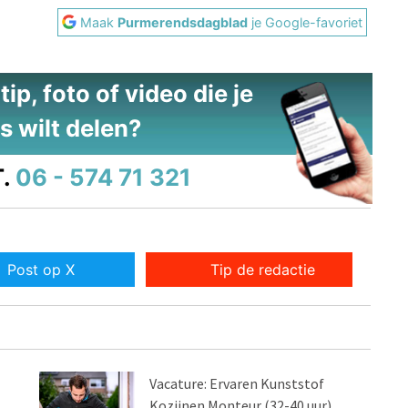
Maak
Purmerendsdagblad
je Google-favoriet
ip, foto of video die je
s wilt delen?
.
06 - 574 71 321
Post op X
Tip de redactie
Vacature: Ervaren Kunststof
Kozijnen Monteur (32-40 uur)