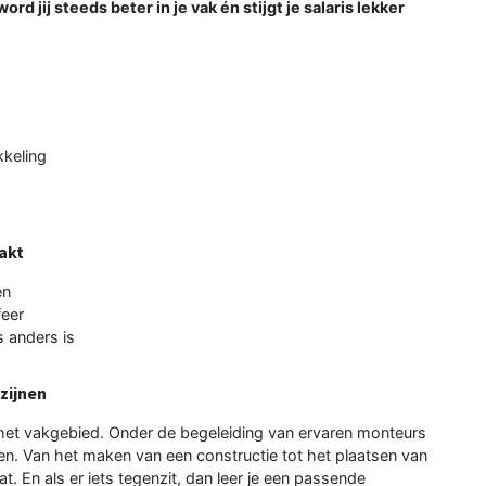
ord jij steeds beter in je vak én stijgt je salaris lekker
kkeling
akt
en
feer
s anders is
zijnen
in het vakgebied. Onder de begeleiding van ervaren monteurs
ijnen. Van het maken van een constructie tot het plaatsen van
t. En als er iets tegenzit, dan leer je een passende