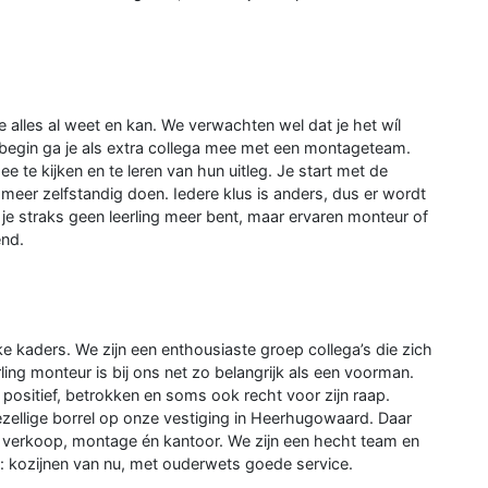
e alles al weet en kan. We verwachten wel dat je het wíl
t begin ga je als extra collega mee met een montageteam.
ee te kijken en te leren van hun uitleg. Je start met de
meer zelfstandig doen. Iedere klus is anders, dus er wordt
je straks geen leerling meer bent, maar ervaren monteur of
end.
kke kaders. We zijn een enthousiaste groep collega’s die zich
ling monteur is bij ons net zo belangrijk als een voorman.
positief, betrokken en soms ook recht voor zijn raap.
zellige borrel op onze vestiging in Heerhugowaard. Daar
ts, verkoop, montage én kantoor. We zijn een hecht team en
 kozijnen van nu, met ouderwets goede service.