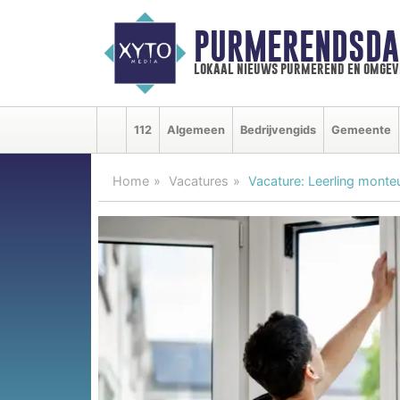
PURMERENDSDA
lokaal nieuws purmerend en omgev
112
Algemeen
Bedrijvengids
Gemeente
Home
Vacatures
Vacature: Leerling monte