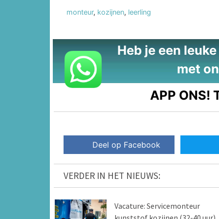
monteur
,
kozijnen
,
leerling
Heb je een leuke t
met on
APP ONS!
T
Deel op Facebook
VERDER IN HET NIEUWS:
Vacature: Servicemonteur
kunststof kozijnen (32-40 uur)