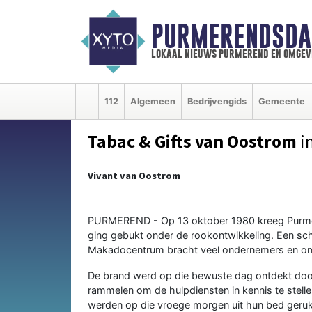
PURMERENDSDA
lokaal nieuws purmerend en omgev
112
Algemeen
Bedrijvengids
Gemeente
Tabac & Gifts van Oostrom
i
Vivant van Oostrom
PURMEREND - Op 13 oktober 1980 kreeg Purme
ging gebukt onder de rookontwikkeling. Een sc
Makadocentrum bracht veel ondernemers en o
De brand werd op die bewuste dag ontdekt doo
rammelen om de hulpdiensten in kennis te stell
werden op die vroege morgen uit hun bed geruk