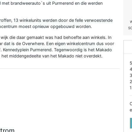
ol met brandweerauto`s uit Purmerend en die werden
offen, 13 winkelunits werden door de felle verwoestende
adocentrum moest opnieuw opgebouwd worden.
S
ijk die daar gemaakt was had behoefte aan winkels. In
ar dat is de Overwhere. Een eigen winkelcentrum dus voor
. Kennedyplein Purmerend. Tegenwoordig is het Makado
s het middengedeelte van het Makado niet overdekt.
1
O
e
strom