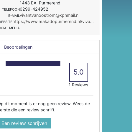
1443 EA Purmerend
0299-424952
TELEFOON
vivantvanoostrom@kpnmail.nl
E-MAIL
https://www.makadopurmerend.nl/vivant-van-oostrom.html
WEBSITE
OCIAL MEDIA
Beoordelingen
5
4
5.0
3
2
1 Reviews
p dit moment is er nog geen review. Wees de
erste die een review schrijft.
Een review schrijven