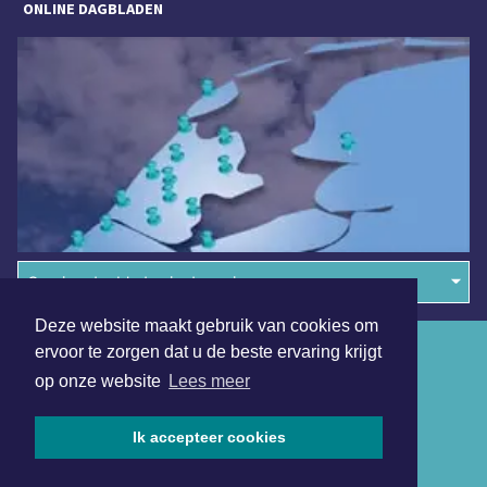
ONLINE DAGBLADEN
Overige dagbladen in de regio
Deze website maakt gebruik van cookies om
Algemene voorwaarden
ervoor te zorgen dat u de beste ervaring krijgt
op onze website
Lees meer
Disclaimer
Privacy Statement
Ik accepteer cookies
Copyright (c) 2026 | Purmerendsdagblad.nl - Alle rechten