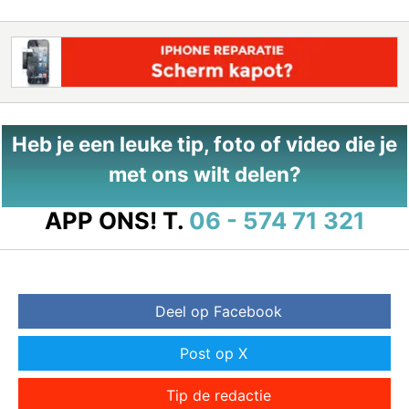
Heb je een leuke tip, foto of video die je
met ons wilt delen?
APP ONS!
T.
06 - 574 71 321
Deel op Facebook
Post op X
Tip de redactie