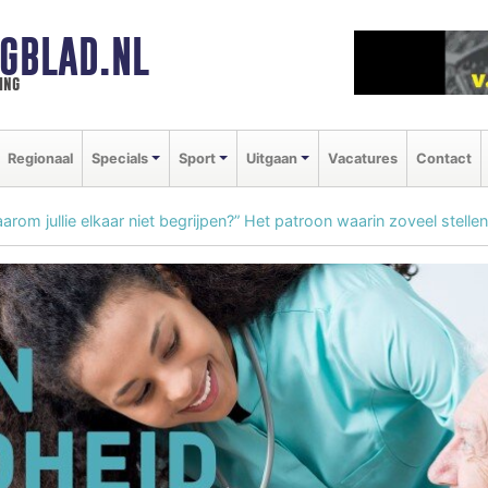
GBLAD.NL
ing
Regionaal
Specials
Sport
Uitgaan
Vacatures
Contact
arom jullie elkaar niet begrijpen?” Het patroon waarin zoveel stelle