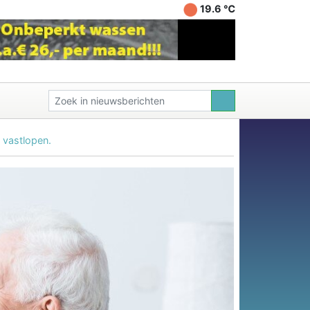
19.6 ℃
n vastlopen.