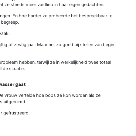
t ze steeds meer vastliep in haar eigen gedachten.
f hangen. En hoe harder ze probeerde het bespreekbaar te
r begreep.
 vaak.
ijftig of zestig jaar. Maar net zo goed bij stellen van begin
obleem hebben, terwijl ze in werkelijkheid twee totaal
fde situatie.
twasser gaat
 De vrouw vertelde hoe boos ze kon worden als ze
s uitgeruimd.
ar gefrustreerd.