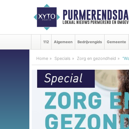
PURMERENDSDA
lokaal nieuws purmerend en omgev
112
Algemeen
Bedrijvengids
Gemeente
Home
Specials
Zorg en gezondheid
“Wa