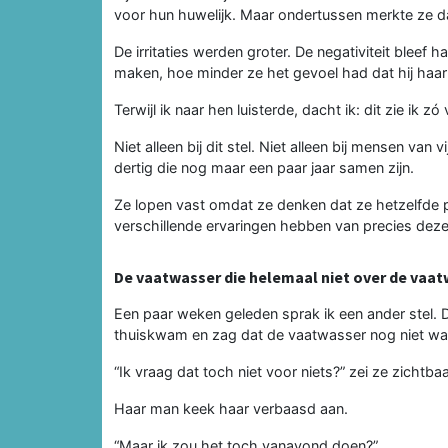
voor hun huwelijk. Maar ondertussen merkte ze da
De irritaties werden groter. De negativiteit blee
maken, hoe minder ze het gevoel had dat hij haa
Terwijl ik naar hen luisterde, dacht ik: dit zie ik zó
Niet alleen bij dit stel. Niet alleen bij mensen van v
dertig die nog maar een paar jaar samen zijn.
Ze lopen vast omdat ze denken dat ze hetzelfde pr
verschillende ervaringen hebben van precies dezel
De vaatwasser die helemaal niet over de vaa
Een paar weken geleden sprak ik een ander stel.
thuiskwam en zag dat de vaatwasser nog niet wa
“Ik vraag dat toch niet voor niets?” zei ze zichtba
Haar man keek haar verbaasd aan.
“Maar ik zou het toch vanavond doen?”