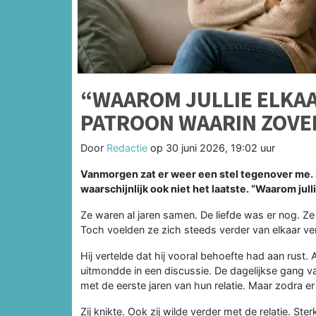
“WAAROM JULLIE ELKAA
PATROON WAARIN ZOVEE
Door
Redactie
op
30 juni 2026, 19:02 uur
Vanmorgen zat er weer een stel tegenover me. N
waarschijnlijk ook niet het laatste. “Waarom jull
Ze waren al jaren samen. De liefde was er nog. Ze
Toch voelden ze zich steeds verder van elkaar ve
Hij vertelde dat hij vooral behoefte had aan rus
uitmondde in een discussie. De dagelijkse gang van
met de eerste jaren van hun relatie. Maar zodra er
Zij knikte. Ook zij wilde verder met de relatie. S