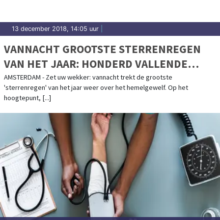
13 december 2018, 14:05 uur
|
VANNACHT GROOTSTE STERRENREGEN
VAN HET JAAR: HONDERD VALLENDE
STERREN IN EEN UUR
AMSTERDAM - Zet uw wekker: vannacht trekt de grootste
'sterrenregen' van het jaar weer over het hemelgewelf. Op het
hoogtepunt, [...]