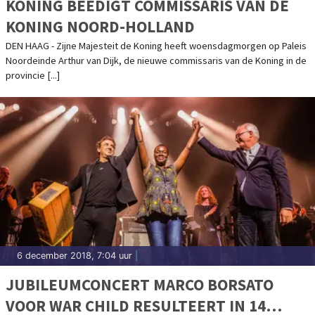
KONING BEËDIGT COMMISSARIS VAN DE
KONING NOORD-HOLLAND
DEN HAAG - Zijne Majesteit de Koning heeft woensdagmorgen op Paleis
Noordeinde Arthur van Dijk, de nieuwe commissaris van de Koning in de
provincie [...]
6 december 2018, 7:04 uur
|
JUBILEUMCONCERT MARCO BORSATO
VOOR WAR CHILD RESULTEERT IN 14