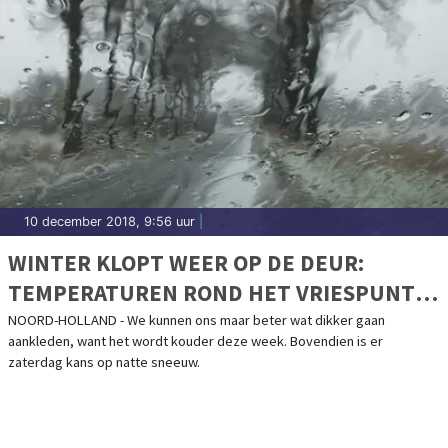
10 december 2018, 9:56 uur
|
WINTER KLOPT WEER OP DE DEUR:
TEMPERATUREN ROND HET VRIESPUNT
EN NATTE SNEEUW OP KOMST
NOORD-HOLLAND - We kunnen ons maar beter wat dikker gaan
aankleden, want het wordt kouder deze week. Bovendien is er
zaterdag kans op natte sneeuw.