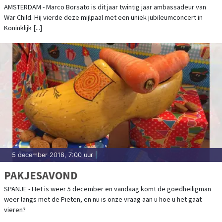
VEILIGE PLEKKEN VOOR
AMSTERDAM - Marco Borsato is dit jaar twintig jaar ambassadeur van
War Child. Hij vierde deze mijlpaal met een uniek jubileumconcert in
OORLOGSKINDEREN
Koninklijk [...]
5 december 2018, 7:00 uur
|
PAKJESAVOND
SPANJE - Het is weer 5 december en vandaag komt de goedheiligman
weer langs met de Pieten, en nu is onze vraag aan u hoe u het gaat
vieren?