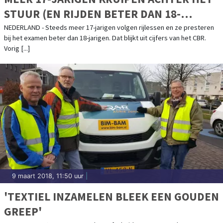
STUUR (EN RIJDEN BETER DAN 18-
JARIGEN)
NEDERLAND - Steeds meer 17-jarigen volgen rijlessen en ze presteren
bij het examen beter dan 18-jarigen. Dat blijkt uit cijfers van het CBR.
Vorig [...]
9 maart 2018, 11:50 uur
|
'TEXTIEL INZAMELEN BLEEK EEN GOUDEN
GREEP'