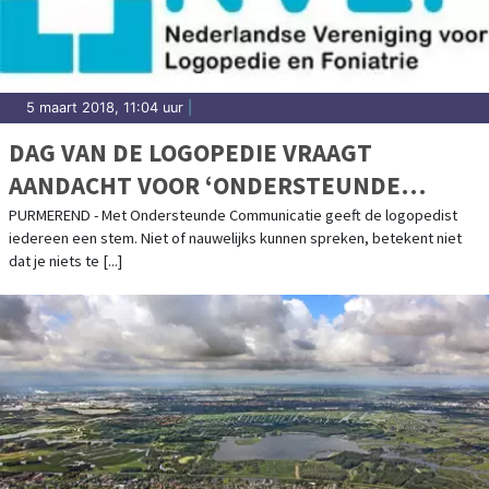
5 maart 2018, 11:04 uur
|
DAG VAN DE LOGOPEDIE VRAAGT
AANDACHT VOOR ‘ONDERSTEUNDE
COMMUNICATIE’
PURMEREND - Met Ondersteunde Communicatie geeft de logopedist
iedereen een stem. Niet of nauwelijks kunnen spreken, betekent niet
dat je niets te [...]