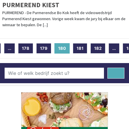
PURMEREND KIEST
PURMEREND - De Purmerendse Bo Kok heeft de videowedstrijd
Purmerend Kiest gewonnen. Vorige week kwam de jury bij elkaar om de
winnaar te bepalen. De [...]
...
178
179
180
(current)
181
182
...
1