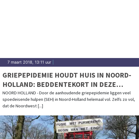
7 maart 2018, 13:11 uur
|
GRIEPEPIDEMIE HOUDT HUIS IN NOORD-
HOLLAND: BEDDENTEKORT IN DEZE
ZIEKENHUIZEN
NOORD HOLLAND - Door de aanhoudende griepepidemie liggen veel
spoedeisende hulpen (SEH) in Noord-Holland helemaal vol. Zelfs zo vol,
dat de Noordwest [...]