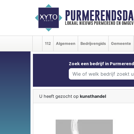
PURMERENDSDA
lokaal nieuws purmerend en omgev
112
Algemeen
Bedrijvengids
Gemeente
Zoek een bedrijf in Purmerend
U heeft gezocht op
kunsthandel