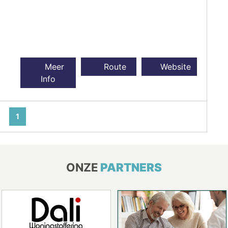
Meer
Route
Website
Info
1
ONZE
PARTNERS