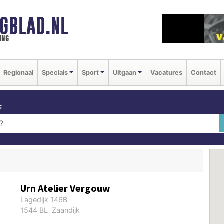
GBLAD.NL
ing
Regionaal
Specials
Sport
Uitgaan
Vacatures
Contact
:
Urn Atelier Vergouw
Lagedijk 146B
1544 BL Zaandijk