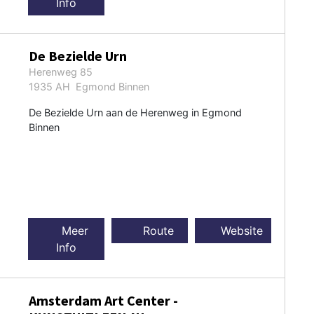
Info
De Bezielde Urn
Herenweg 85
1935 AH Egmond Binnen
De Bezielde Urn aan de Herenweg in Egmond
Binnen
Meer
Route
Website
Info
Amsterdam Art Center -