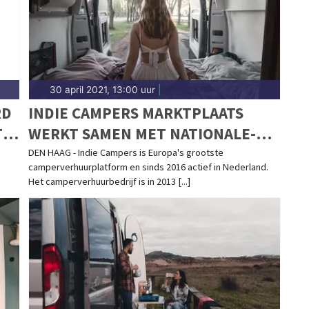
30 april 2021, 13:00 uur
|
RD
INDIE CAMPERS MARKTPLAATS
IE
WERKT SAMEN MET NATIONALE-
NEDERLANDEN MEE AAN CAMPER
DEN HAAG - Indie Campers is Europa's grootste
camperverhuurplatform en sinds 2016 actief in Nederland.
DEKKING
Het camperverhuurbedrijf is in 2013 [...]