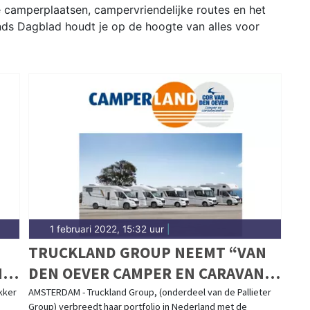
e camperplaatsen, campervriendelijke routes en het
nds Dagblad houdt je op de hoogte van alles voor
1 februari 2022, 15:32 uur
|
TRUCKLAND GROUP NEEMT “VAN
N
DEN OEVER CAMPER EN CARAVAN
CENTER” IN HERPEN OVER.
kker
AMSTERDAM - Truckland Group, (onderdeel van de Pallieter
Group) verbreedt haar portfolio in Nederland met de