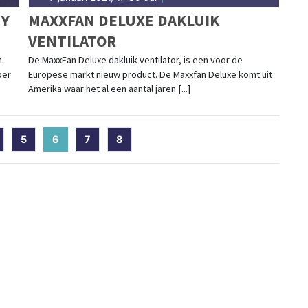
NY
MAXXFAN DELUXE DAKLUIK
VENTILATOR
.
De MaxxFan Deluxe dakluik ventilator, is een voor de
per
Europese markt nieuw product. De Maxxfan Deluxe komt uit
Amerika waar het al een aantal jaren [...]
5
6
(current)
7
8