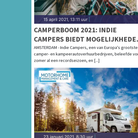
15 april 2021, 13:11 uur
|
CAMPERBOOM 2021: INDIE
CAMPERS BIEDT MOGELIJKHEDE
VOOR HET DELEN VAN CAMPERS
AMSTERDAM - Indie Campers, een van Europa's grootste
camper- en kampeerautoverhuurbedrijven, beleefde vo
zomer al een recordseizoen, en [...]
23 januari 2021, 8:30 uur
|