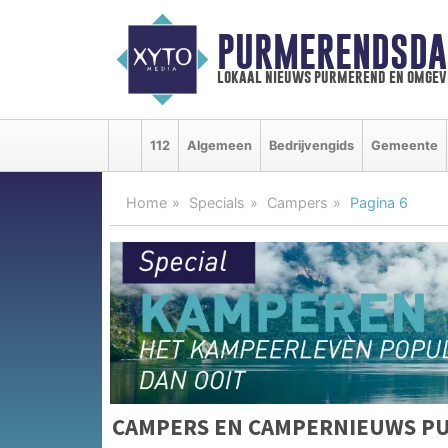
PURMERENDSDA
lokaal nieuws purmerend en omgev
112
Algemeen
Bedrijvengids
Gemeente
Home
Specials
Campers
Pagina 6
CAMPERS EN CAMPERNIEUWS P