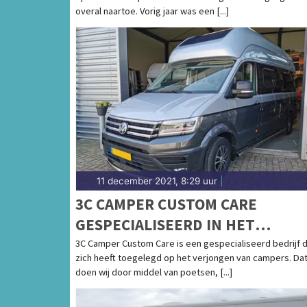
overal naartoe. Vorig jaar was een [...]
11 december 2021, 8:29 uur
|
3C CAMPER CUSTOM CARE
GESPECIALISEERD IN HET
"VERJONGEN" VAN CAMPERS
3C Camper Custom Care is een gespecialiseerd bedrijf 
zich heeft toegelegd op het verjongen van campers. Da
doen wij door middel van poetsen, [...]