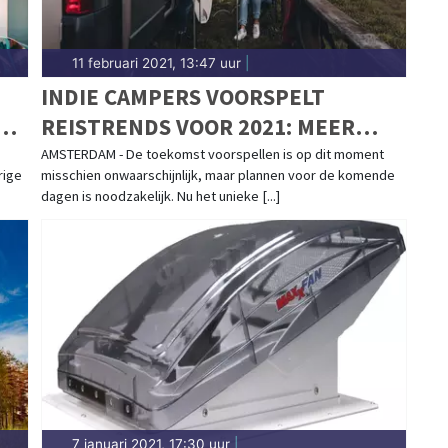
11 februari 2021, 13:47 uur
|
INDIE CAMPERS VOORSPELT
N
REISTRENDS VOOR 2021: MEER
FLEXIBELE EN AUTHENTIEKE
AMSTERDAM - De toekomst voorspellen is op dit moment
rige
misschien onwaarschijnlijk, maar plannen voor de komende
REISERVARINGEN ONDERWEG
dagen is noodzakelijk. Nu het unieke [...]
7 januari 2021, 17:30 uur
|