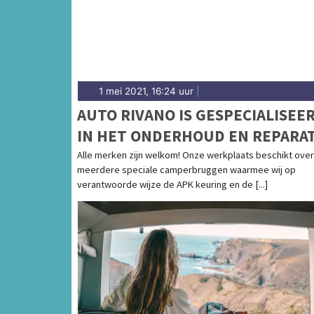
1 mei 2021, 16:24 uur
|
AUTO RIVANO IS GESPECIALISEE
IN HET ONDERHOUD EN REPARAT
VAN CAMPERS
Alle merken zijn welkom! Onze werkplaats beschikt over
meerdere speciale camperbruggen waarmee wij op
verantwoorde wijze de APK keuring en de [...]