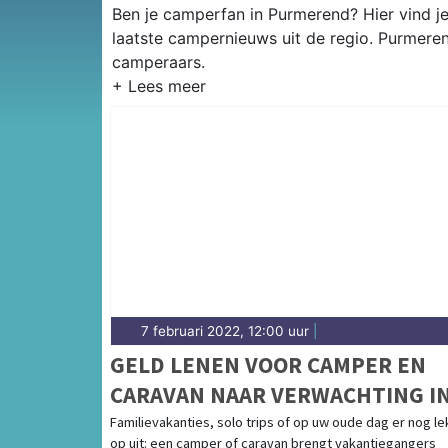
Ben je camperfan in Purmerend? Hier vind j
laatste campernieuws uit de regio. Purmere
camperaars.
7 februari 2022, 12:00 uur
|
GELD LENEN VOOR CAMPER EN
CARAVAN NAAR VERWACHTING I
2022 OPNIEUW POPULAIR
Familievakanties, solo trips of op uw oude dag er nog le
op uit: een camper of caravan brengt vakantiegangers