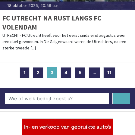
18 oktober 2025, 20:56 uur
|
FC UTRECHT NA RUST LANGS FC
VOLENDAM
UTRECHT - FC Utrecht heeft voor het eerst sinds eind augustus weer
een duel gewonnen. In De Galgenwaard waren de Utrechters, na een
sterke tweede [...]
1
2
3
(current)
4
5
...
11