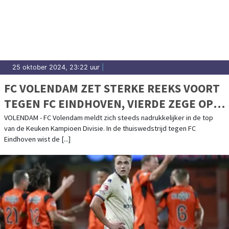
25 oktober 2024, 23:22 uur
|
FC VOLENDAM ZET STERKE REEKS VOORT
TEGEN FC EINDHOVEN, VIERDE ZEGE OP
RIJ
VOLENDAM - FC Volendam meldt zich steeds nadrukkelijker in de top
van de Keuken Kampioen Divisie. In de thuiswedstrijd tegen FC
Eindhoven wist de [...]