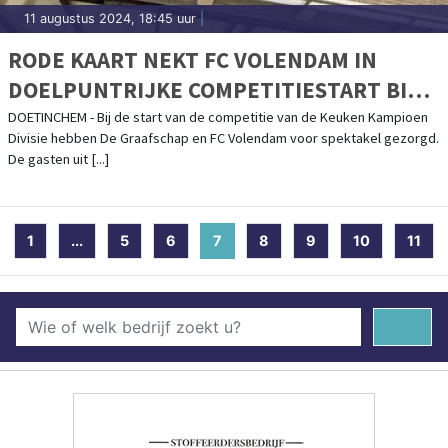
11 augustus 2024, 18:45 uur
|
RODE KAART NEKT FC VOLENDAM IN
DOELPUNTRIJKE COMPETITIESTART BIJ
DE GRAAFSCHAP
DOETINCHEM - Bij de start van de competitie van de Keuken Kampioen
Divisie hebben De Graafschap en FC Volendam voor spektakel gezorgd.
De gasten uit [...]
1
...
5
6
7
(current)
8
9
10
11