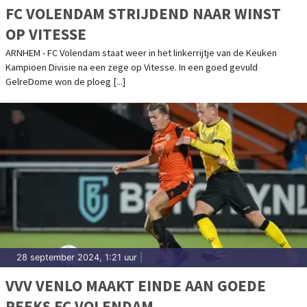
FC VOLENDAM STRIJDEND NAAR WINST
OP VITESSE
ARNHEM - FC Volendam staat weer in het linkerrijtje van de Keuken
Kampioen Divisie na een zege op Vitesse. In een goed gevuld
GelreDome won de ploeg [...]
28 september 2024, 1:21 uur
|
VVV VENLO MAAKT EINDE AAN GOEDE
REEKS FC VOLENDAM