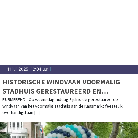
11 juli 2025, 12:04 uur
|
HISTORISCHE WINDVAAN VOORMALIG
STADHUIS GERESTAUREERD EN
FEESTELIJK OVERHANDIGD
PURMEREND - Op woensdagmiddag 9 juli is de gerestaureerde
windvaan van het voormalig stadhuis aan de Kaasmarkt feestelijk
overhandigd aan [...]