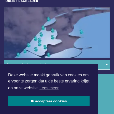
ONLINE DAGBLADEN
Overige dagbladen in de regio
Deze website maakt gebruik van cookies om
Algemene voorwaarden
ervoor te zorgen dat u de beste ervaring krijgt
op onze website
Lees meer
Disclaimer
Privacy Statement
Ik accepteer cookies
Copyright (c) 2026 | Purmerendsdagblad.nl - Alle rechten
voorbehouden