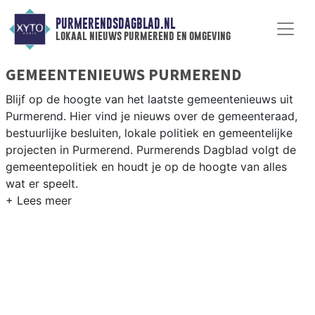
PURMERENDSDAGBLAD.NL
lokaal nieuws purmerend en omgeving
GEMEENTENIEUWS PURMEREND
Blijf op de hoogte van het laatste gemeentenieuws uit
Purmerend. Hier vind je nieuws over de gemeenteraad,
bestuurlijke besluiten, lokale politiek en gemeentelijke
projecten in Purmerend. Purmerends Dagblad volgt de
gemeentepolitiek en houdt je op de hoogte van alles
wat er speelt.
GEMEENTE PURMEREND
Van woningbouwplannen in Purmerend-Noord en de
herontwikkeling van het centrum tot besluiten over
duurzaamheid, bereikbaarheid en de samenwerking met
Beemster. Hier vind je het complete overzicht van
gemeentenieuws in Purmerend.