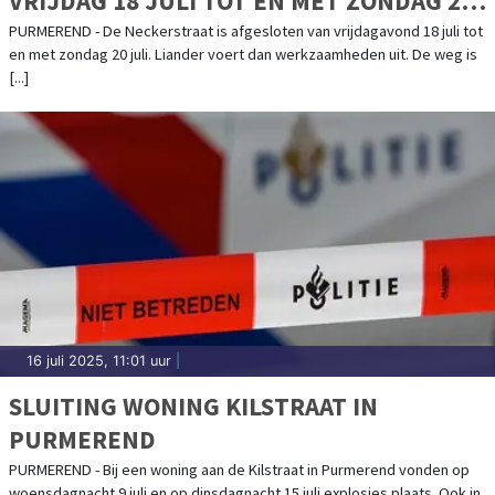
VRIJDAG 18 JULI TOT EN MET ZONDAG 20
JULI
PURMEREND - De Neckerstraat is afgesloten van vrijdagavond 18 juli tot
en met zondag 20 juli. Liander voert dan werkzaamheden uit. De weg is
[...]
16 juli 2025, 11:01 uur
|
SLUITING WONING KILSTRAAT IN
PURMEREND
PURMEREND - Bij een woning aan de Kilstraat in Purmerend vonden op
woensdagnacht 9 juli en op dinsdagnacht 15 juli explosies plaats. Ook in