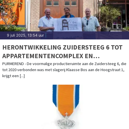
9 juli 2025, 13:54 uur
|
HERONTWIKKELING ZUIDERSTEEG 6 TOT
APPARTEMENTENCOMPLEX EN
WINKELRUIMTE
PURMEREND - De voormalige productieruimte aan de Zuidersteeg 6, die
tot 2020 verbonden was met slagerij Klaasse Bos aan de Hoogstraat 1,
krijgt een [...]