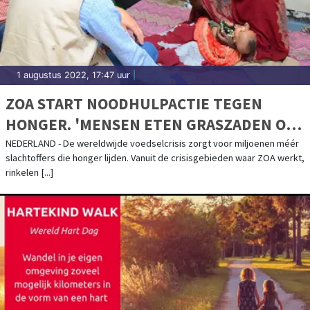
1 augustus 2022, 17:47 uur
|
ZOA START NOODHULPACTIE TEGEN
HONGER. 'MENSEN ETEN GRASZADEN OM
TE OVERLEVEN'
NEDERLAND - De wereldwijde voedselcrisis zorgt voor miljoenen méér
slachtoffers die honger lijden. Vanuit de crisisgebieden waar ZOA werkt,
rinkelen [...]