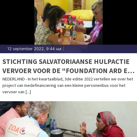
12 september 2022, 9:44 uur
|
STICHTING SALVATORIAANSE HULPACTIE
VERVOER VOOR DE “FOUNDATION ARD EL
AMAL”
NEDERLAND - In het kwartaalblad, 3de editie 2022 vertellen we over het
project van medefinanciering van een kleine personenbus voor het
vervoer van [...]