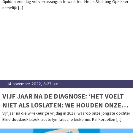
Gjulden een dag vol verrassingen te wachten. Het is Stichting Opkikker
VERRASSINGEN!
namelijk [...]
14 november 2022, 8:37 uur
|
VIJF JAAR NA DE DIAGNOSE: ‘HET VOELT
NIET ALS LOSLATEN: WE HOUDEN ONZE
WERKELIJKHEID ANDERS VAST.’
Vijf jaar na die willekeurige vrijdag in 2017, waarop onze jongste dochter
Eline doodziek bleek: acute lymfatische leukemie. Kankercellen [...]