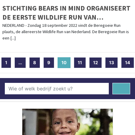
STICHTING BEARS IN MIND ORGANISEERT
DE EERSTE WILDLIFE RUN VAN
NEDERLAND
NEDERLAND - Zondag 18 september 2022 vindt de Beregoeie Run
plaats, de allereerste Wildlife Run van Nederland. De Beregoeie Run is
een [...]
1
...
8
9
10
(current)
11
12
13
14