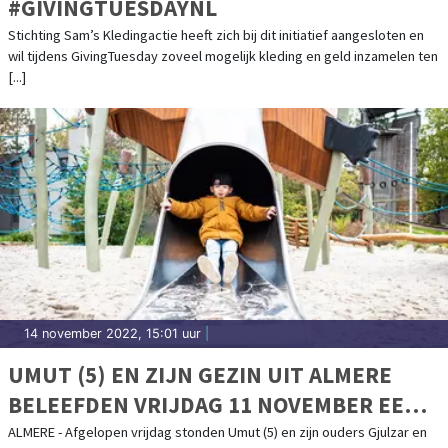
#GIVINGTUESDAYNL
Stichting Sam’s Kledingactie heeft zich bij dit initiatief aangesloten en
wil tijdens GivingTuesday zoveel mogelijk kleding en geld inzamelen ten
[...]
14 november 2022, 15:01 uur
|
UMUT (5) EN ZIJN GEZIN UIT ALMERE
BELEEFDEN VRIJDAG 11 NOVEMBER EEN
WELVERDIENDE OPKIKKERDAG VOL
ALMERE - Afgelopen vrijdag stonden Umut (5) en zijn ouders Gjulzar en