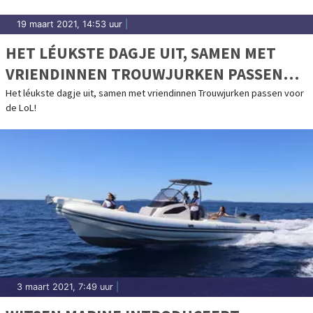
19 maart 2021, 14:53 uur
|
HET LÉUKSTE DAGJE UIT, SAMEN MET
VRIENDINNEN TROUWJURKEN PASSEN
VOOR DE LOL!
Het léukste dagje uit, samen met vriendinnen Trouwjurken passen voor
de LoL!
3 maart 2021, 7:49 uur
|