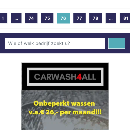
1
...
74
75
76
(current)
77
78
...
81