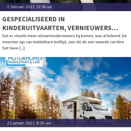
2 februari 2021, 12:18 uur
|
GESPECIALISEERD IN
KINDERUITVAARTEN, VERNIEUWERS
BINNEN DE UITVAARTBRANCHE
Dat er steeds meer uitvaartondernemers bij komen, was al bekend. De
meesten zijn van middelbare leeftijd, zien dit als een tweede carrière.
Dat twee [...]
23 januari 2021, 8:30 uur
|