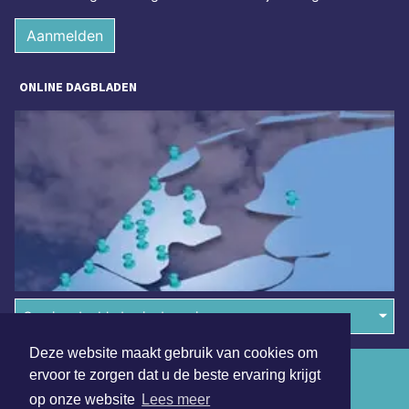
Aanmelden
ONLINE DAGBLADEN
Overige dagbladen in de regio
Deze website maakt gebruik van cookies om
Algemene voorwaarden
ervoor te zorgen dat u de beste ervaring krijgt
op onze website
Lees meer
Disclaimer