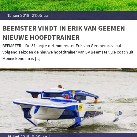
15 juni 2018, 21:05 uur
|
BEEMSTER VINDT IN ERIK VAN GEEMEN
NIEUWE HOOFDTRAINER
BEEMSTER – De 51 jarige oefenmeester Erik van Geemen is vanaf
volgend seizoen de nieuwe hoofdtrainer van SV Beemster. De coach uit
Monnickendam is [...]
15 juni 2018, 9:29 uur
|