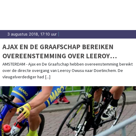
prestaties in Purmerend.
3 augustus 2018, 17:10 uur
|
AJAX EN DE GRAAFSCHAP BEREIKEN
OVEREENSTEMMING OVER LEEROY
OWUSU
AMSTERDAM - Ajax en De Graafschap hebben overeenstemming bereikt
over de directe overgang van Leeroy Owusu naar Doetinchem. De
vleugelverdediger had [...]