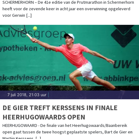
VROUWEN
SCHERMERHORN – De 41e editie van de Prutmarathon in Schermerhorn
heeft voor de zevende keer in acht jaar een overwinning opgeleverd
voor Gerwin [...]
7 juli 2018, 21:03 uur
|
DE GIER TREFT KERSSENS IN FINALE
HEERHUGOWAARDS OPEN
HEERHUGOWAARD - De finale van het Heerhugowaards/Baanbereik
open gaat tussen de twee hoogst geplaatste spelers, Bart de Gier en
Martijn Kerssens. [...]