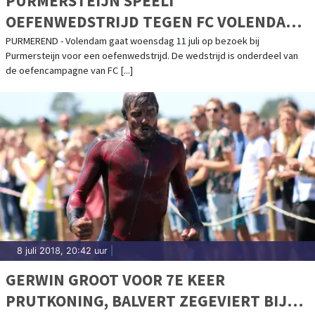
PURMERSTEIJN SPEELT
OEFENWEDSTRIJD TEGEN FC VOLENDAM
WOENSDAG 11 JULI
PURMEREND - Volendam gaat woensdag 11 juli op bezoek bij
Purmersteijn voor een oefenwedstrijd. De wedstrijd is onderdeel van
de oefencampagne van FC [...]
8 juli 2018, 20:42 uur
|
GERWIN GROOT VOOR 7E KEER
PRUTKONING, BALVERT ZEGEVIERT BIJ