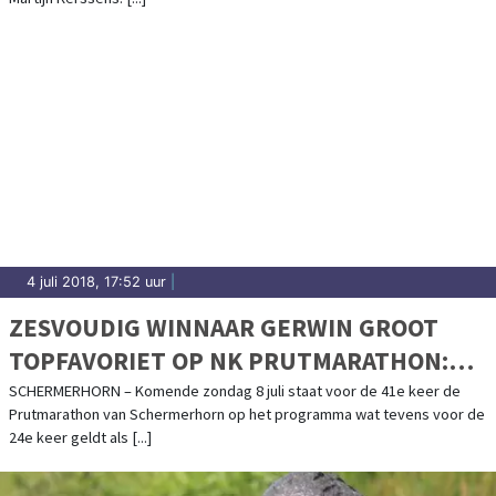
4 juli 2018, 17:52 uur
|
ZESVOUDIG WINNAAR GERWIN GROOT
TOPFAVORIET OP NK PRUTMARATHON:
‘MAAR IK ONDERSCHAT NIEMAND’
SCHERMERHORN – Komende zondag 8 juli staat voor de 41e keer de
Prutmarathon van Schermerhorn op het programma wat tevens voor de
24e keer geldt als [...]