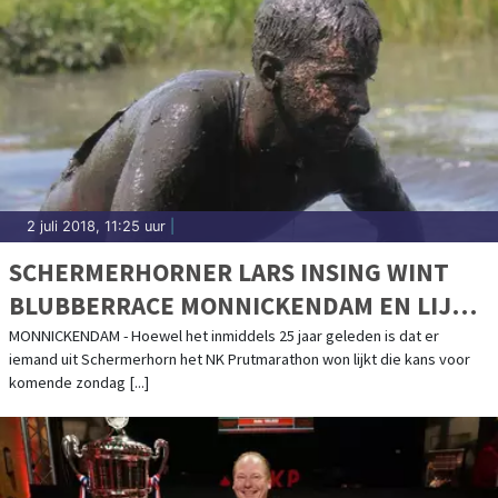
2 juli 2018, 11:25 uur
|
SCHERMERHORNER LARS INSING WINT
BLUBBERRACE MONNICKENDAM EN LIJKT
IN VORM VOOR NK KOMENDE ZONDAG
MONNICKENDAM - Hoewel het inmiddels 25 jaar geleden is dat er
iemand uit Schermerhorn het NK Prutmarathon won lijkt die kans voor
komende zondag [...]