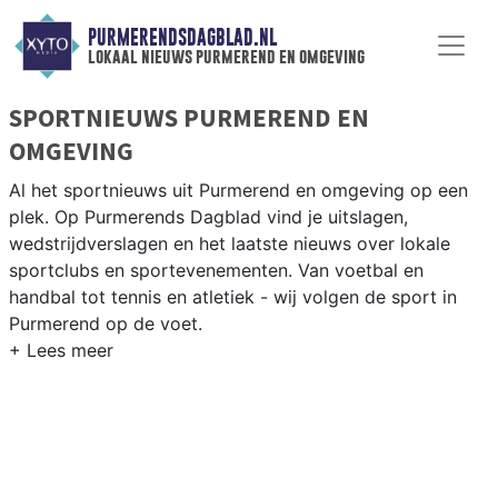
PURMERENDSDAGBLAD.NL
lokaal nieuws purmerend en omgeving
SPORTNIEUWS PURMEREND EN
OMGEVING
Al het sportnieuws uit Purmerend en omgeving op een
plek. Op Purmerends Dagblad vind je uitslagen,
wedstrijdverslagen en het laatste nieuws over lokale
sportclubs en sportevenementen. Van voetbal en
handbal tot tennis en atletiek - wij volgen de sport in
Purmerend op de voet.
LOKALE SPORT PURMEREND
Van FC Purmerend en SW Purmerend tot atletiek in de
Beemster en fietsen langs de IJdoornpolder — sport in
Purmerend past bij een actieve Waterland-gemeenschap.
Blijf op de hoogte van alle sportieve uitslagen en