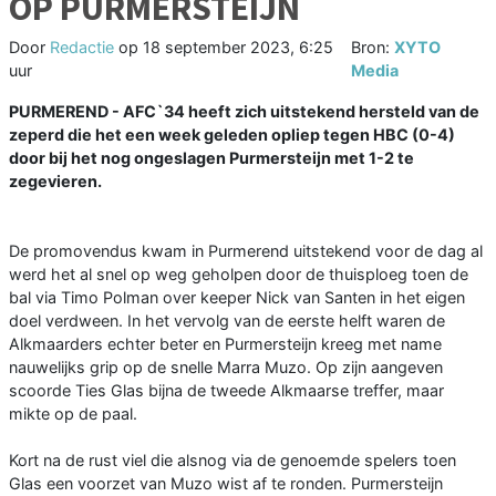
OP PURMERSTEIJN
Door
Redactie
op
18 september 2023, 6:25
Bron:
XYTO
uur
Media
PURMEREND - AFC`34 heeft zich uitstekend hersteld van de
zeperd die het een week geleden opliep tegen HBC (0-4)
door bij het nog ongeslagen Purmersteijn met 1-2 te
zegevieren.
De promovendus kwam in Purmerend uitstekend voor de dag al
werd het al snel op weg geholpen door de thuisploeg toen de
bal via Timo Polman over keeper Nick van Santen in het eigen
doel verdween. In het vervolg van de eerste helft waren de
Alkmaarders echter beter en Purmersteijn kreeg met name
nauwelijks grip op de snelle Marra Muzo. Op zijn aangeven
scoorde Ties Glas bijna de tweede Alkmaarse treffer, maar
mikte op de paal.
Kort na de rust viel die alsnog via de genoemde spelers toen
Glas een voorzet van Muzo wist af te ronden. Purmersteijn