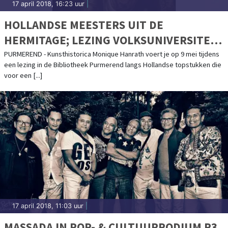
17 april 2018, 16:23 uur
|
HOLLANDSE MEESTERS UIT DE
HERMITAGE; LEZING VOLKSUNIVERSITEIT
IN DE BIBLIOTHEEK
PURMEREND - Kunsthistorica Monique Hanrath voert je op 9 mei tijdens
een lezing in de Bibliotheek Purmerend langs Hollandse topstukken die
voor een [...]
17 april 2018, 11:03 uur
|
MASSADA IN POP- & CULTUURPODIUM P3