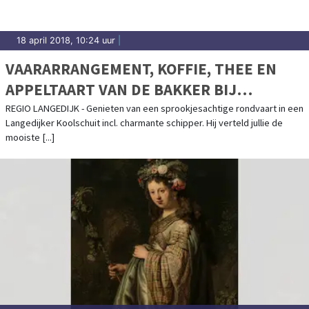
18 april 2018, 10:24 uur
|
VAARARRANGEMENT, KOFFIE, THEE EN
APPELTAART VAN DE BAKKER BIJ
LANGEDIJKERUITJE
REGIO LANGEDIJK - Genieten van een sprookjesachtige rondvaart in een
Langedijker Koolschuit incl. charmante schipper. Hij verteld jullie de
mooiste [...]