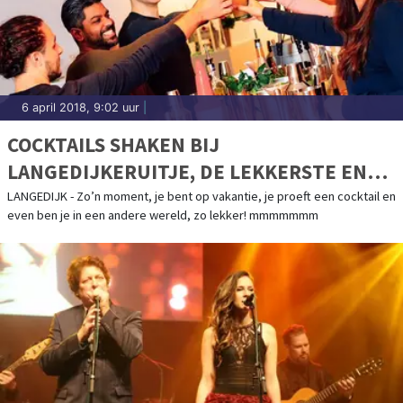
6 april 2018, 9:02 uur
|
COCKTAILS SHAKEN BIJ
LANGEDIJKERUITJE, DE LEKKERSTE EN
LEUKSTE WORKSHOPS.
LANGEDIJK - Zo’n moment, je bent op vakantie, je proeft een cocktail en
even ben je in een andere wereld, zo lekker! mmmmmmm