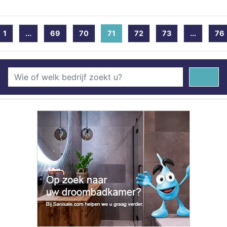
1
...
69
70
71
(current)
72
73
...
76