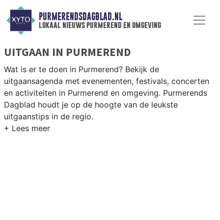
PURMERENDSDAGBLAD.NL
lokaal nieuws purmerend en omgeving
UITGAAN IN PURMEREND
Wat is er te doen in Purmerend? Bekijk de
uitgaansagenda met evenementen, festivals, concerten
en activiteiten in Purmerend en omgeving. Purmerends
Dagblad houdt je op de hoogte van de leukste
uitgaanstips in de regio.
EVENEMENTEN PURMEREND
Van markten en culturele evenementen tot
muziekfestivals en culinaire events - ontdek het
complete uitgaansaanbod op purmerendsdagblad.nl.