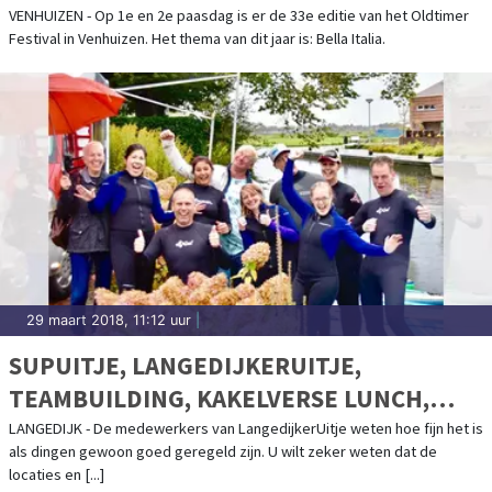
VENHUIZEN - Op 1e en 2e paasdag is er de 33e editie van het Oldtimer
Festival in Venhuizen. Het thema van dit jaar is: Bella Italia.
29 maart 2018, 11:12 uur
|
SUPUITJE, LANGEDIJKERUITJE,
TEAMBUILDING, KAKELVERSE LUNCH,
SMOOTHIE BIJ LANGEDIJKERUITJE
LANGEDIJK - De medewerkers van LangedijkerUitje weten hoe fijn het is
als dingen gewoon goed geregeld zijn. U wilt zeker weten dat de
locaties en [...]