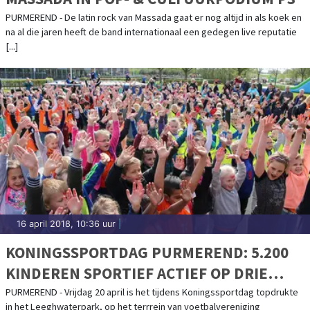
PURMEREND - De latin rock van Massada gaat er nog altijd in als koek en
na al die jaren heeft de band internationaal een gedegen live reputatie
[...]
16 april 2018, 10:36 uur
|
KONINGSSPORTDAG PURMEREND: 5.200
KINDEREN SPORTIEF ACTIEF OP DRIE
ACCOMMODATIES
PURMEREND - Vrijdag 20 april is het tijdens Koningssportdag topdrukte
in het Leeghwaterpark, op het terrrein van voetbalvereniging