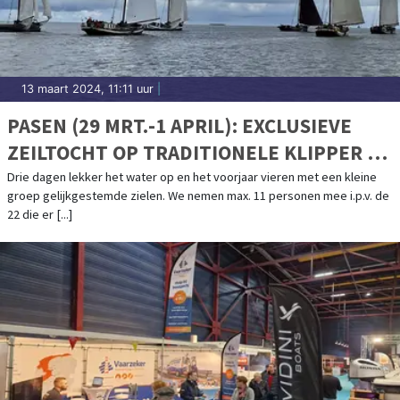
13 maart 2024, 11:11 uur
|
PASEN (29 MRT.-1 APRIL): EXCLUSIEVE
ZEILTOCHT OP TRADITIONELE KLIPPER DE
" VRIENDENTROUW".
Drie dagen lekker het water op en het voorjaar vieren met een kleine
groep gelijkgestemde zielen. We nemen max. 11 personen mee i.p.v. de
22 die er [...]