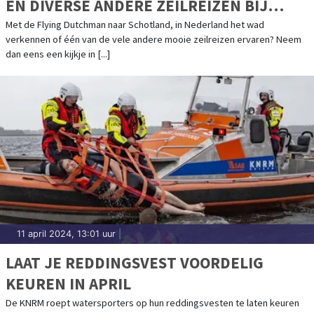
EN DIVERSE ANDERE ZEILREIZEN BIJ
ZEILEN MET INI
Met de Flying Dutchman naar Schotland, in Nederland het wad
verkennen of één van de vele andere mooie zeilreizen ervaren? Neem
dan eens een kijkje in [...]
11 april 2024, 13:01 uur
|
LAAT JE REDDINGSVEST VOORDELIG
KEUREN IN APRIL
De KNRM roept watersporters op hun reddingsvesten te laten keuren