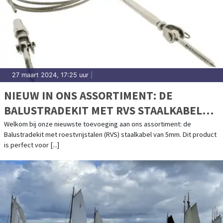
27 maart 2024, 17:25 uur
|
NIEUW IN ONS ASSORTIMENT: DE
BALUSTRADEKIT MET RVS STAALKABEL
VAN 5MM
Welkom bij onze nieuwste toevoeging aan ons assortiment: de
Balustradekit met roestvrijstalen (RVS) staalkabel van 5mm. Dit product
is perfect voor [...]