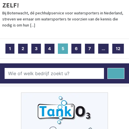
ZELF!
Bij Botenwacht, dé pechhulpservice voor watersporters in Nederland,
streven we ernaar om watersporters te voorzien van de kennis die
nodig is om hun [...]
1
2
3
4
5
(current)
6
7
...
12