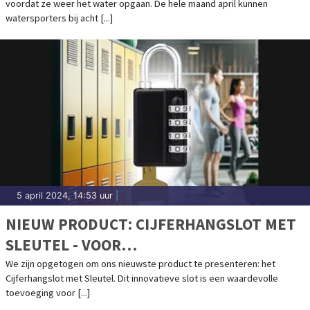
voordat ze weer het water opgaan. De hele maand april kunnen
watersporters bij acht [...]
5 april 2024, 14:53 uur
|
NIEUW PRODUCT: CIJFERHANGSLOT MET
SLEUTEL - VOOR
WATERSPORTLIEFHEBBERS
We zijn opgetogen om ons nieuwste product te presenteren: het
Cijferhangslot met Sleutel. Dit innovatieve slot is een waardevolle
toevoeging voor [...]