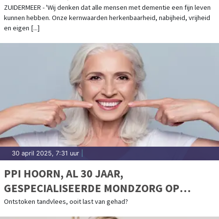
ZUIDERMEER - 'Wij denken dat alle mensen met dementie een fijn leven
kunnen hebben. Onze kernwaarden herkenbaarheid, nabijheid, vrijheid
en eigen [...]
30 april 2025, 7:31 uur
|
PPI HOORN, AL 30 JAAR,
GESPECIALISEERDE MONDZORG OP
TOPNIVEAU
Ontstoken tandvlees, ooit last van gehad?