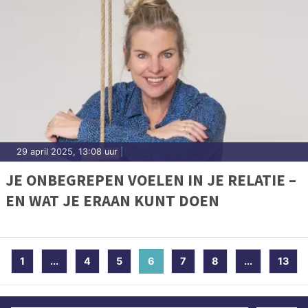
29 april 2025, 13:08 uur
|
JE ONBEGREPEN VOELEN IN JE RELATIE –
EN WAT JE ERAAN KUNT DOEN
1
...
4
5
6
(current)
7
8
...
13