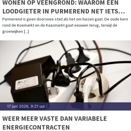
WONEN OP VEENGROND: WAAROM EEN
LOODGIETER IN PURMEREND NET IETS
MEER MOET WETEN
Purmerend is geen doorsnee stad als het om huizen gaat. De oude kern
rond de Koemarkt en de Kaasmarkt gaat eeuwen terug, terwijl de
groeiwijken [...]
17 juni 2026, 9:21 uur
|
WEER MEER VASTE DAN VARIABELE
ENERGIECONTRACTEN