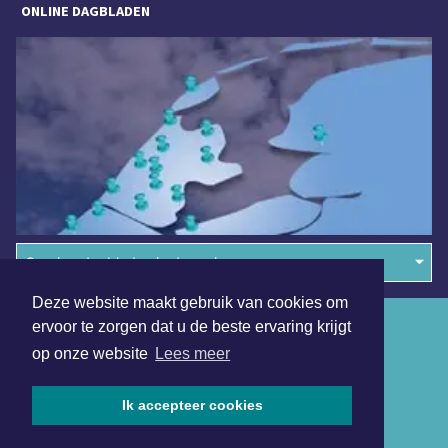
ONLINE DAGBLADEN
Overige dagbladen in de regio
Deze website maakt gebruik van cookies om
Algemene voorwaarden
ervoor te zorgen dat u de beste ervaring krijgt
op onze website
Lees meer
Disclaimer
Privacy Statement
Ik accepteer cookies
Copyright (c) 2026 | Purmerendsdagblad.nl - Alle rechten