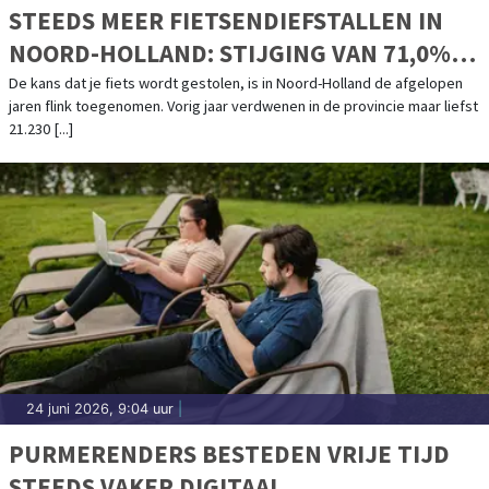
STEEDS MEER FIETSENDIEFSTALLEN IN
NOORD-HOLLAND: STIJGING VAN 71,0%
IN VIER JAAR
De kans dat je fiets wordt gestolen, is in Noord-Holland de afgelopen
jaren flink toegenomen. Vorig jaar verdwenen in de provincie maar liefst
21.230 [...]
24 juni 2026, 9:04 uur
|
PURMERENDERS BESTEDEN VRIJE TIJD
STEEDS VAKER DIGITAAL