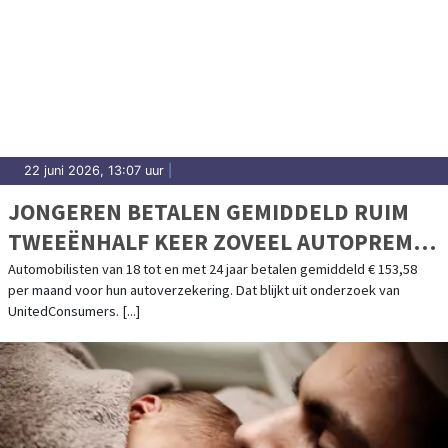
22 juni 2026, 13:07 uur
|
JONGEREN BETALEN GEMIDDELD RUIM
TWEEËNHALF KEER ZOVEEL AUTOPREMIE
ALS OUDEREN
Automobilisten van 18 tot en met 24 jaar betalen gemiddeld € 153,58
per maand voor hun autoverzekering. Dat blijkt uit onderzoek van
UnitedConsumers. [...]