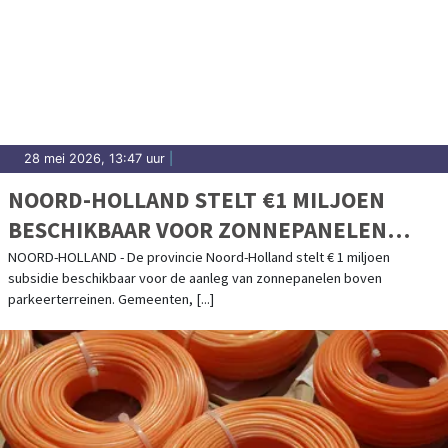
28 mei 2026, 13:47 uur
|
NOORD-HOLLAND STELT €1 MILJOEN
BESCHIKBAAR VOOR ZONNEPANELEN
BOVEN PARKEERTERREINEN
NOORD-HOLLAND - De provincie Noord-Holland stelt € 1 miljoen
subsidie beschikbaar voor de aanleg van zonnepanelen boven
parkeerterreinen. Gemeenten, [...]