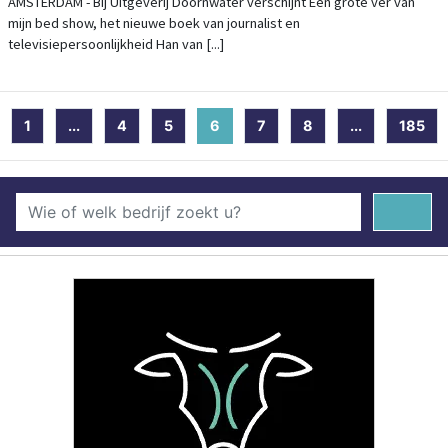
MIJN BED SHOW
AMSTERDAM - Bij Uitgeverij Doornwater verschijnt Eén grote ver van
mijn bed show, het nieuwe boek van journalist en
televisiepersoonlijkheid Han van [...]
1
...
4
5
6
(current)
7
8
...
185