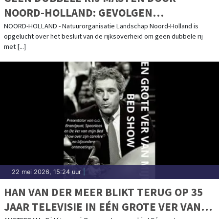
NOORD-HOLLAND: GEVOLGEN
AANLANDING KABELS UIT NOORDZEE ZIJN
NOORD-HOLLAND - Natuurorganisatie Landschap Noord-Holland is
opgelucht over het besluit van de rijksoverheid om geen dubbele rij
BEPERKT
met [...]
22 mei 2026, 15:24 uur
|
HAN VAN DER MEER BLIKT TERUG OP 35
JAAR TELEVISIE IN EÉN GROTE VER VAN