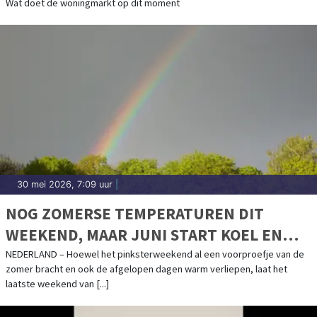
Wat doet de woningmarkt op dit moment
30 mei 2026, 7:09 uur
|
NOG ZOMERSE TEMPERATUREN DIT
WEEKEND, MAAR JUNI START KOEL EN
WISSELVALLIG
NEDERLAND – Hoewel het pinksterweekend al een voorproefje van de
zomer bracht en ook de afgelopen dagen warm verliepen, laat het
laatste weekend van [...]